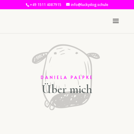
+49 1511 4087915
info@luckydog.schule
DANIELA PAEPKE
Über mich